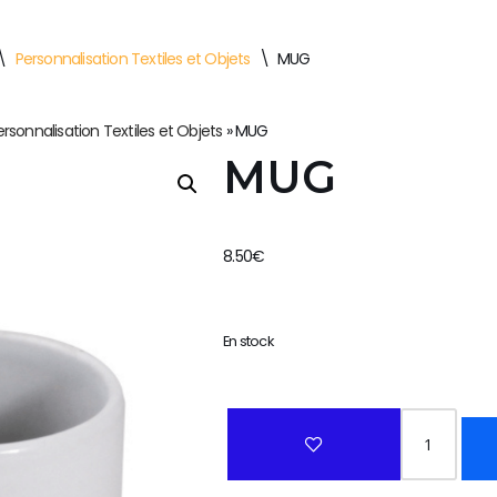
\
Personnalisation Textiles et Objets
\
MUG
ersonnalisation Textiles et Objets
»
MUG
MUG
8.50
€
En stock