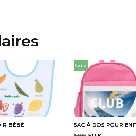
laires
Promo !
IR BÉBÉ
SAC À DOS POUR EN
19.50
€
15.00
€