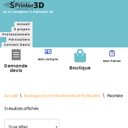
De la Conception à Impression 3D
Aller
Accueil
au
À propos
contenu
Professionnels
Particuliers
Contact Devis
0
Mon compte
Mon Panier
Demande
Boutique
devis
Accueil
\
Boutique pour Professionnels et Particuliers
\
Pisciniste -
3 résultats affichés