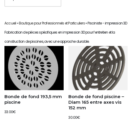
Accueil
»
Boutique pour Professionnels et Particuliers
»
Pisciniste - impression 3D
Fabrication de pièces spécifiques en impression 3D pour l’entretien et la
construction de piscines, avec une approche durable.
Bonde de fond 193,5 mm
Bonde de fond piscine –
piscine
Diam 165 entre axes vis
152 mm
33.00
€
30.00
€