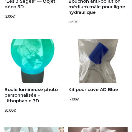
“Les 3 Sages” — Objet
Bouchon anti-pollution
déco 3D
médium mâle pour ligne
hydraulique
12.00
€
8.60
€
Boule lumineuse photo
Kit pour cuve AD Blue
personnalisée –
17.00
€
Lithophanie 3D
20.00
€