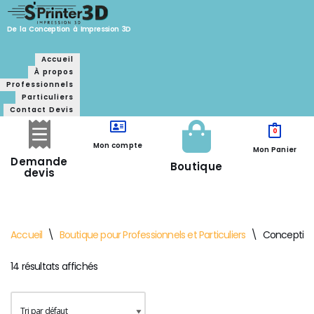
De la Conception à Impression 3D
Aller
Accueil
au
À propos
contenu
Professionnels
Particuliers
Contact Devis
0
Mon compte
Mon Panier
Demande
Boutique
devis
Accueil
\
Boutique pour Professionnels et Particuliers
\
Conception 
14 résultats affichés