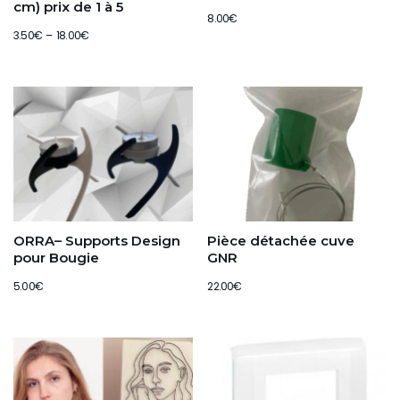
cm) prix de 1 à 5
8.00
€
3.50
€
–
18.00
€
ORRA– Supports Design
Pièce détachée cuve
pour Bougie
GNR
5.00
€
22.00
€