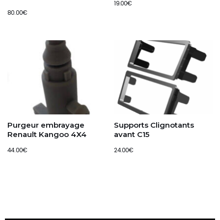
19.00
€
80.00
€
Purgeur embrayage
Supports Clignotants
Renault Kangoo 4X4
avant C15
44.00
€
24.00
€