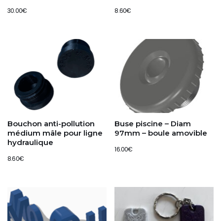
30.00
€
8.60
€
Bouchon anti-pollution
Buse piscine – Diam
médium mâle pour ligne
97mm – boule amovible
hydraulique
16.00
€
8.60
€