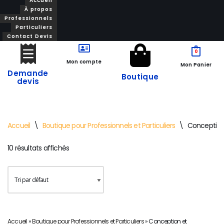
Accueil
À propos
Professionnels
Particuliers
Aller
Contact Devis
au
0
contenu
Mon compte
Mon Panier
Demande
Boutique
devis
Accueil
\
Boutique pour Professionnels et Particuliers
\
Conception 
10 résultats affichés
Accueil
»
Boutique pour Professionnels et Particuliers
»
Conception et